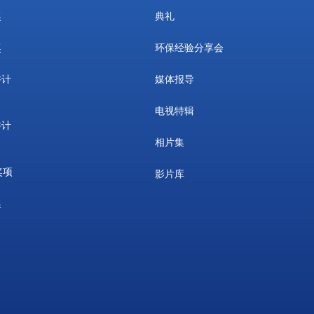
奖
典礼
奖
环保经验分享会
许计
媒体报导
电视特辑
许计
相片集
奖项
影片库
奖